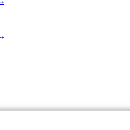
++
+
++