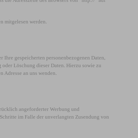
s die Adresszeile des Browsers von “http://” auf
ten mitgelesen werden.
er Ihre gespeicherten personenbezogenen Daten,
 oder Löschung dieser Daten. Hierzu sowie zu
en Adresse an uns wenden.
rücklich angeforderter Werbung und
 Schritte im Falle der unverlangten Zusendung von