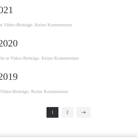
2021
2021
zu
 in
Video-Beiträge
.
Keine Kommentare
Peter
Levay
 2020
Bericht
Rallye
2021
zu
cht in
Video-Beiträge
.
Keine Kommentare
Topspeed
TV
 2019
Martin
Utberg
2020
zu
Video-Beiträge
.
Keine Kommentare
Topspeed
TV
Martin
1
2
Utberg
2019