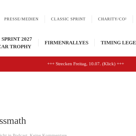
PRESSE/MEDIEN
CLASSIC SPRINT
CHARITY/CO²
 SPRINT 2027
FIRMENRALLYES
TIMING LEGE
CAR TROPHY
+++ Strecken Freitag, 10.07. (Klick) +++
ssmath
zu
licht in
Podcast
.
Keine Kommentare