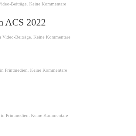
zu
Video-Beiträge
.
Keine Kommentare
Peter
Levay
en ACS 2022
Trailer
ACS
2022
zu
in
Video-Beiträge
.
Keine Kommentare
Vorbericht
Franken
Fernsehen
ACS
2022
zu
 in
Printmedien
.
Keine Kommentare
Octane
02
|
2022
zu
t in
Printmedien
.
Keine Kommentare
Octane
10
|