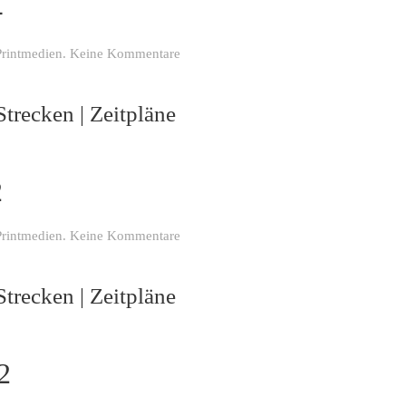
4
zu
Printmedien
.
Keine Kommentare
Classic
Sprint
Strecken | Zeitpläne
RaceMag
2024
2
zu
Printmedien
.
Keine Kommentare
Classic
Sprint
Strecken | Zeitpläne
RaceMag
2022
2