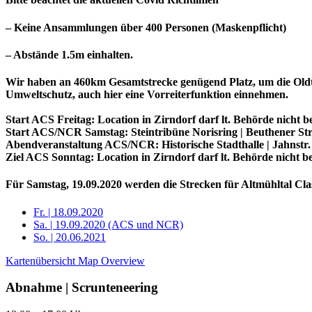
– Keine Ansammlungen über 400 Personen (Maskenpflicht)
– Abstände 1.5m einhalten.
Wir haben an 460km Gesamtstrecke genügend Platz, um die Oldti
Umweltschutz, auch hier eine Vorreiterfunktion einnehmen.
Start ACS Freitag: Location in Zirndorf darf lt. Behörde nicht
Start ACS/NCR Samstag: Steintribüne Norisring | Beuthener Str
Abendveranstaltung ACS/NCR: Historische Stadthalle | Jahnstr. 
Ziel ACS Sonntag: Location in Zirndorf darf lt. Behörde nicht 
Für Samstag, 19.09.2020 werden die Strecken für Altmühltal Cla
Fr. | 18.09.2020
Sa. | 19.09.2020 (ACS und NCR)
So. | 20.06.2021
Kartenübersicht Map Overview
Abnahme | Scrunteneering